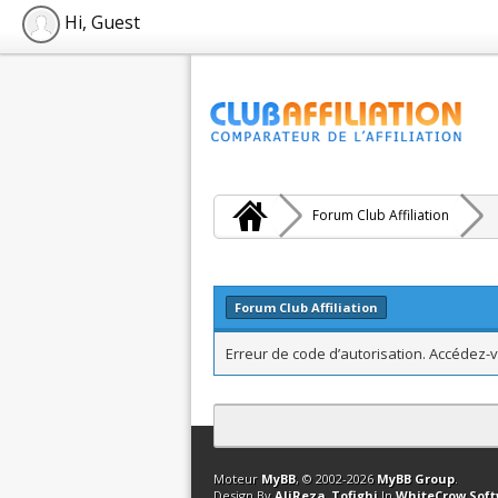
Hi, Guest
Forum Club Affiliation
Forum Club Affiliation
Erreur de code d’autorisation. Accédez-v
Contact
Club Affiliation
Retourner en 
Moteur
MyBB
, © 2002-2026
MyBB Group
.
Design By
AliReza_Tofighi
In
WhiteCrow Sof