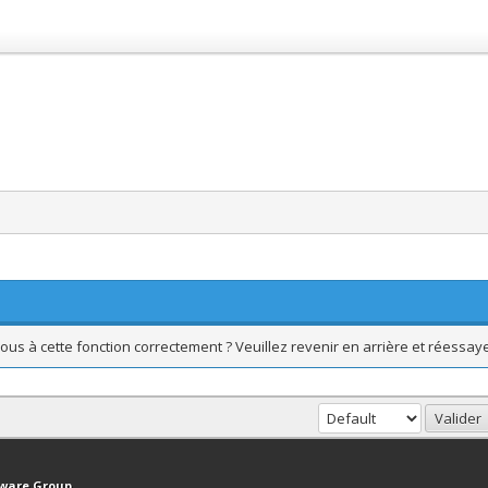
ous à cette fonction correctement ? Veuillez revenir en arrière et réessaye
haut
Version bas-débit (Archivé)
Syndication RSS
tware Group
.