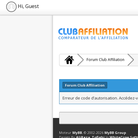
Hi, Guest
Forum Club Affiliation
Forum Club Affiliation
Erreur de code d’autorisation. Accédez-v
Contact
Club Affiliation
Retourner en 
Moteur
MyBB
, © 2002-2026
MyBB Group
.
Design By
AliReza_Tofighi
In
WhiteCrow Sof