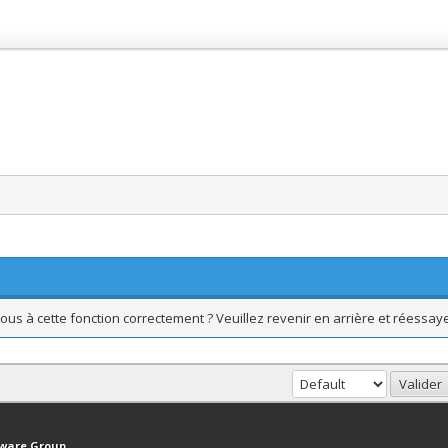
ous à cette fonction correctement ? Veuillez revenir en arrière et réessaye
haut
Version bas-débit (Archivé)
Syndication RSS
tware Group
.