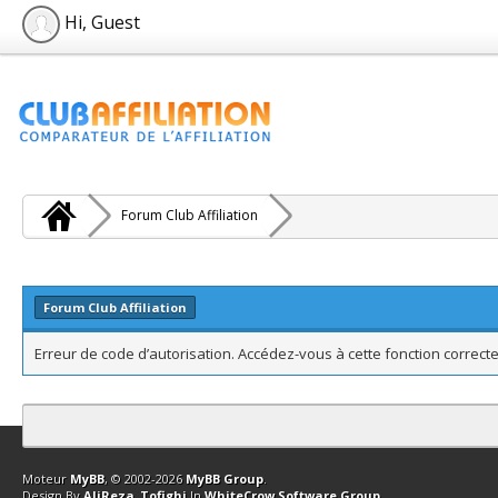
Hi, Guest
Forum Club Affiliation
Forum Club Affiliation
Erreur de code d’autorisation. Accédez-vous à cette fonction correcte
Contact
Club Affiliation
Retourner en haut
Version bas-débit (Archi
Moteur
MyBB
, © 2002-2026
MyBB Group
.
Design By
AliReza_Tofighi
In
WhiteCrow Software Group
.