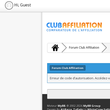
Hi, Guest
Forum Club Affiliation
Forum Club Affiliation
Erreur de code d’autorisation. Accédez-v
Contact
Club Affiliation
Retourner en 
Moteur
MyBB
, © 2002-2026
MyBB Group
.
Design By
AliReza_Tofighi
In
WhiteCrow Sof