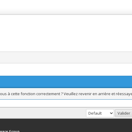
ous à cette fonction correctement ? Veuillez revenir en arrière et réessaye
haut
Version bas-débit (Archivé)
Syndication RSS
tware Group
.