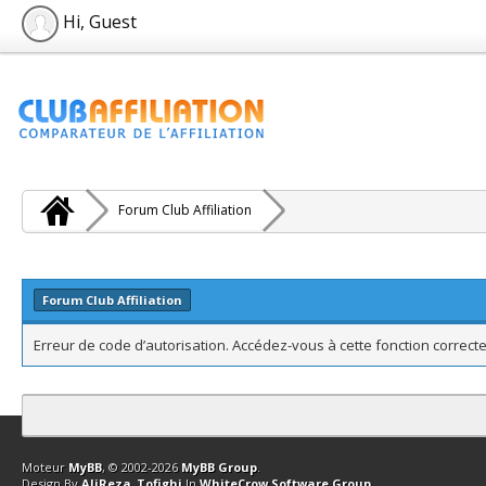
Hi, Guest
Forum Club Affiliation
Forum Club Affiliation
Erreur de code d’autorisation. Accédez-vous à cette fonction correcte
Contact
Club Affiliation
Retourner en haut
Version bas-débit (Archi
Moteur
MyBB
, © 2002-2026
MyBB Group
.
Design By
AliReza_Tofighi
In
WhiteCrow Software Group
.