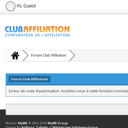
Hi, Guest
Forum Club Affiliation
Forum Club Affiliation
Erreur de code d’autorisation. Accédez-vous à cette fonction correcte
Contact
Club Affiliation
Retourner en haut
Version bas-débit (Archi
Moteur
MyBB
, © 2002-2026
MyBB Group
.
Design By
AliReza_Tofighi
In
WhiteCrow Software Group
.