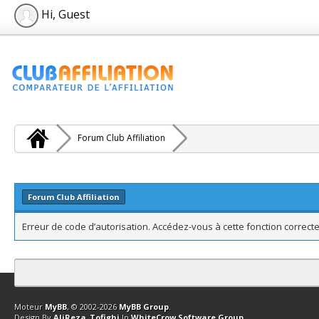
Hi, Guest
Forum Club Affiliation
Forum Club Affiliation
Erreur de code d’autorisation. Accédez-vous à cette fonction correcte
Contact
Club Affiliation
Retourner en haut
Version bas-débit (Archi
Moteur
MyBB
, © 2002-2026
MyBB Group
.
Design By
AliReza_Tofighi
In
WhiteCrow Software Group
.