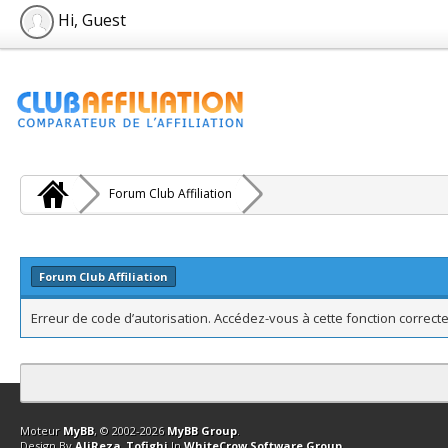
Hi, Guest
Forum Club Affiliation
Forum Club Affiliation
Erreur de code d’autorisation. Accédez-vous à cette fonction correcte
Contact
Club Affiliation
Retourner en haut
Version bas-débit (Archi
Moteur
MyBB
, © 2002-2026
MyBB Group
.
Design By
AliReza_Tofighi
In
WhiteCrow Software Group
.