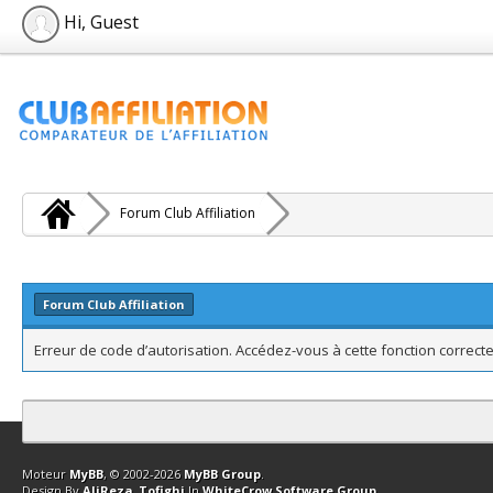
Hi, Guest
Forum Club Affiliation
Forum Club Affiliation
Erreur de code d’autorisation. Accédez-vous à cette fonction correcte
Contact
Club Affiliation
Retourner en haut
Version bas-débit (Archi
Moteur
MyBB
, © 2002-2026
MyBB Group
.
Design By
AliReza_Tofighi
In
WhiteCrow Software Group
.