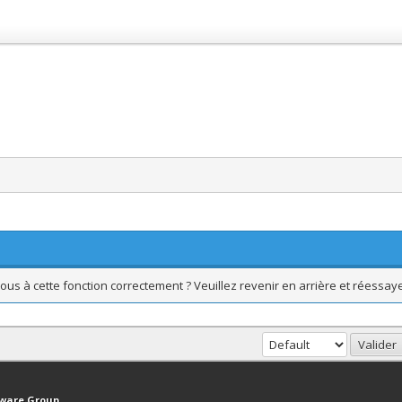
ous à cette fonction correctement ? Veuillez revenir en arrière et réessaye
haut
Version bas-débit (Archivé)
Syndication RSS
tware Group
.