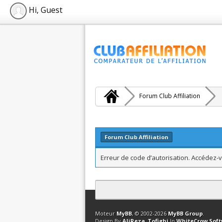
Hi, Guest
Forum Club Affiliation
Forum Club Affiliation
Erreur de code d’autorisation. Accédez-v
Contact
Club Affiliation
Retourner en 
Moteur
MyBB
, © 2002-2026
MyBB Group
.
Design By
AliReza_Tofighi
In
WhiteCrow Sof