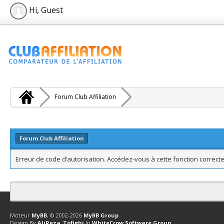
Hi, Guest
Forum Club Affiliation
Forum Club Affiliation
Erreur de code d’autorisation. Accédez-vous à cette fonction correcte
Contact
Club Affiliation
Retourner en haut
Version bas-débit (Archi
Moteur
MyBB
, © 2002-2026
MyBB Group
.
Design By
AliReza_Tofighi
In
WhiteCrow Software Group
.