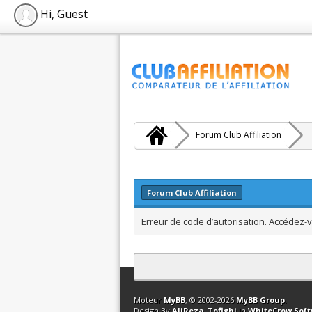
Hi, Guest
Forum Club Affiliation
Forum Club Affiliation
Erreur de code d’autorisation. Accédez-v
Contact
Club Affiliation
Retourner en 
Moteur
MyBB
, © 2002-2026
MyBB Group
.
Design By
AliReza_Tofighi
In
WhiteCrow Sof