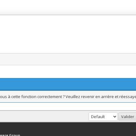
ous à cette fonction correctement ? Veuillez revenir en arrière et réessaye
haut
Version bas-débit (Archivé)
Syndication RSS
tware Group
.