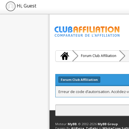
Hi, Guest
Forum Club Affiliation
Forum Club Affiliation
Erreur de code d’autorisation. Accédez-v
Contact
Club Affiliation
Retourner en 
Moteur
MyBB
, © 2002-2026
MyBB Group
.
Design By
AliReza_Tofighi
In
WhiteCrow Sof