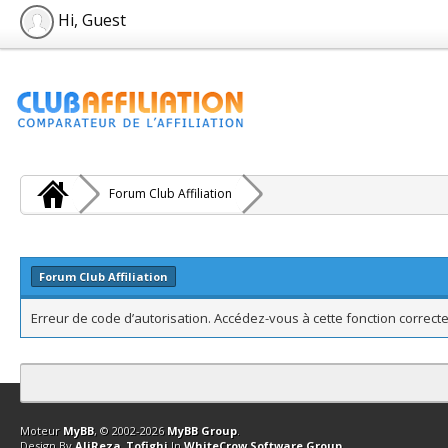
Hi, Guest
Forum Club Affiliation
Forum Club Affiliation
Erreur de code d’autorisation. Accédez-vous à cette fonction correcte
Contact
Club Affiliation
Retourner en haut
Version bas-débit (Archi
Moteur
MyBB
, © 2002-2026
MyBB Group
.
Design By
AliReza_Tofighi
In
WhiteCrow Software Group
.