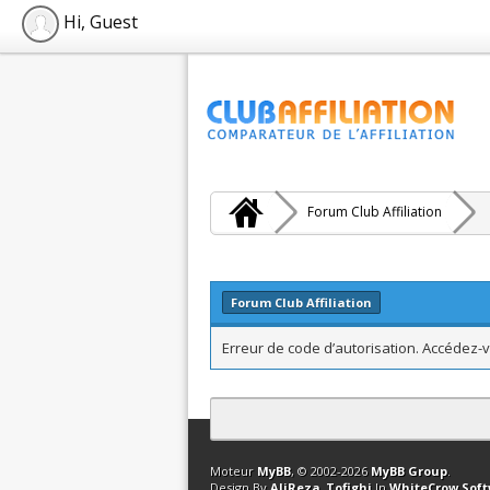
Hi, Guest
Forum Club Affiliation
Forum Club Affiliation
Erreur de code d’autorisation. Accédez-v
Contact
Club Affiliation
Retourner en 
Moteur
MyBB
, © 2002-2026
MyBB Group
.
Design By
AliReza_Tofighi
In
WhiteCrow Sof