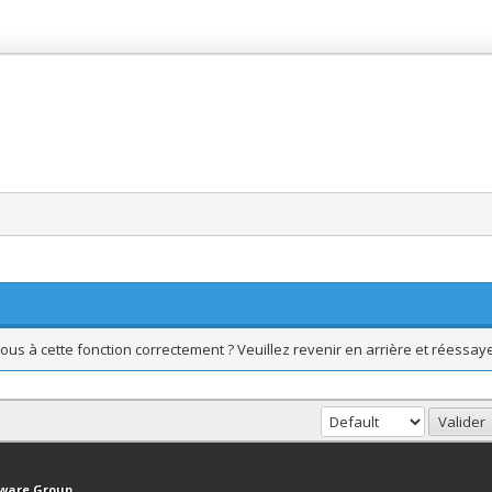
ous à cette fonction correctement ? Veuillez revenir en arrière et réessaye
haut
Version bas-débit (Archivé)
Syndication RSS
tware Group
.