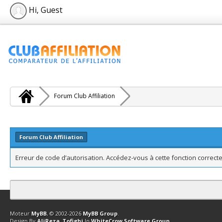
Hi, Guest
Forum Club Affiliation
Forum Club Affiliation
Erreur de code d’autorisation. Accédez-vous à cette fonction correcte
Contact
Club Affiliation
Retourner en haut
Version bas-débit (Archi
Moteur
MyBB
, © 2002-2026
MyBB Group
.
Design By
AliReza_Tofighi
In
WhiteCrow Software Group
.