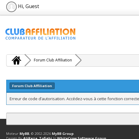
Hi, Guest
Forum Club Affiliation
Forum Club Affiliation
Erreur de code d’autorisation. Accédez-vous à cette fonction correcte
Contact
Club Affiliation
Retourner en haut
Version bas-débit (Archi
Moteur
MyBB
, © 2002-2026
MyBB Group
.
Design By
AliReza_Tofighi
In
WhiteCrow Software Group
.