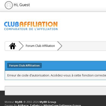
Hi, Guest
Forum Club Affiliation
Forum Club Affiliation
Erreur de code d’autorisation. Accédez-vous à cette fonction correcte
Contact
Club Affiliation
Retourner en haut
Version bas-débit (Archi
Moteur
MyBB
, © 2002-2026
MyBB Group
.
Design By
AliReza_Tofighi
In
WhiteCrow Software Group
.