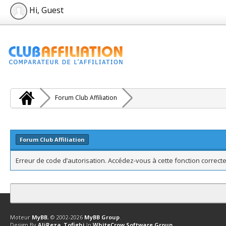
Hi, Guest
Forum Club Affiliation
Forum Club Affiliation
Erreur de code d’autorisation. Accédez-vous à cette fonction correcte
Contact
Club Affiliation
Retourner en haut
Version bas-débit (Archi
Moteur
MyBB
, © 2002-2026
MyBB Group
.
Design By
AliReza_Tofighi
In
WhiteCrow Software Group
.