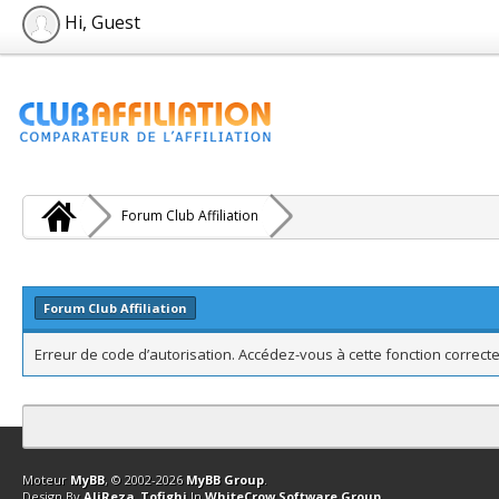
Hi, Guest
Forum Club Affiliation
Forum Club Affiliation
Erreur de code d’autorisation. Accédez-vous à cette fonction correcte
Contact
Club Affiliation
Retourner en haut
Version bas-débit (Archi
Moteur
MyBB
, © 2002-2026
MyBB Group
.
Design By
AliReza_Tofighi
In
WhiteCrow Software Group
.