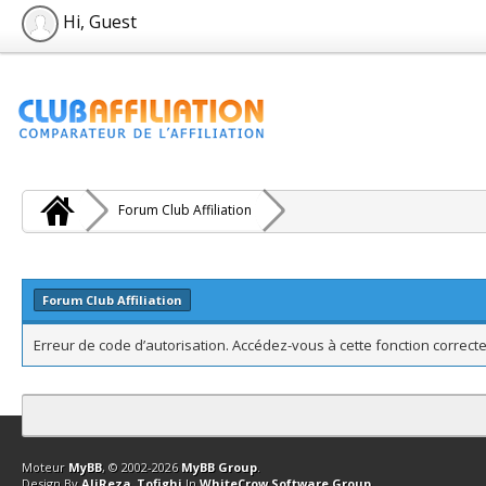
Hi, Guest
Forum Club Affiliation
Forum Club Affiliation
Erreur de code d’autorisation. Accédez-vous à cette fonction correcte
Contact
Club Affiliation
Retourner en haut
Version bas-débit (Archi
Moteur
MyBB
, © 2002-2026
MyBB Group
.
Design By
AliReza_Tofighi
In
WhiteCrow Software Group
.