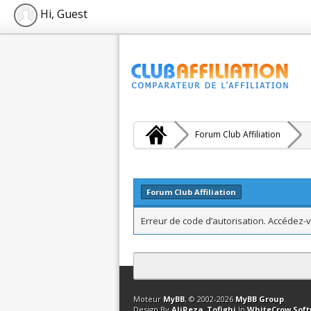
Hi, Guest
Forum Club Affiliation
Forum Club Affiliation
Erreur de code d’autorisation. Accédez-v
Contact
Club Affiliation
Retourner en 
Moteur
MyBB
, © 2002-2026
MyBB Group
.
Design By
AliReza_Tofighi
In
WhiteCrow Sof