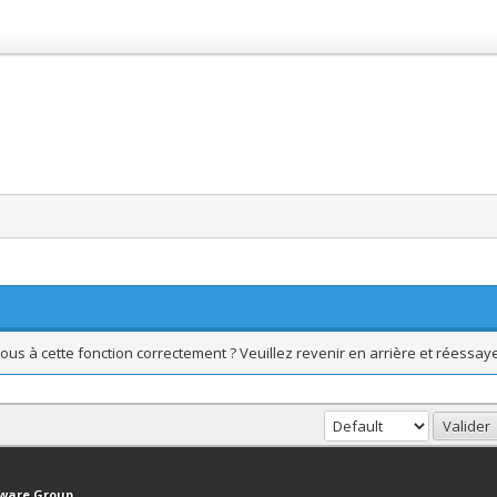
ous à cette fonction correctement ? Veuillez revenir en arrière et réessaye
haut
Version bas-débit (Archivé)
Syndication RSS
tware Group
.