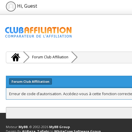
Hi, Guest
Forum Club Affiliation
Forum Club Affiliation
Erreur de code d’autorisation. Accédez-vous à cette fonction correcte
Contact
Club Affiliation
Retourner en haut
Version bas-débit (Archi
Moteur
MyBB
, © 2002-2026
MyBB Group
.
Design By
AliReza_Tofighi
In
WhiteCrow Software Group
.