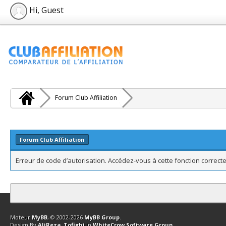
Hi, Guest
Forum Club Affiliation
Forum Club Affiliation
Erreur de code d’autorisation. Accédez-vous à cette fonction correcte
Contact
Club Affiliation
Retourner en haut
Version bas-débit (Archi
Moteur
MyBB
, © 2002-2026
MyBB Group
.
Design By
AliReza_Tofighi
In
WhiteCrow Software Group
.