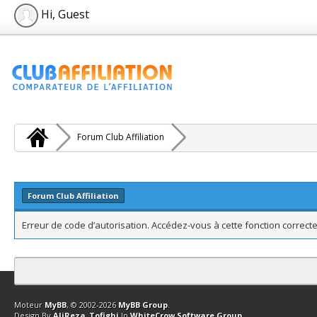
Hi, Guest
Forum Club Affiliation
Forum Club Affiliation
Erreur de code d’autorisation. Accédez-vous à cette fonction correcte
Contact
Club Affiliation
Retourner en haut
Version bas-débit (Archi
Moteur
MyBB
, © 2002-2026
MyBB Group
.
Design By
AliReza_Tofighi
In
WhiteCrow Software Group
.