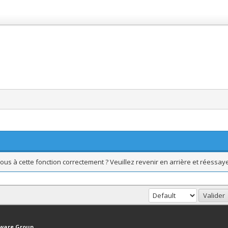
ous à cette fonction correctement ? Veuillez revenir en arrière et réessaye
haut
Version bas-débit (Archivé)
Syndication RSS
tware Group
.