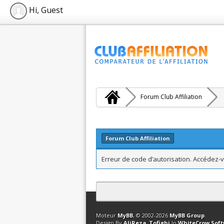
Hi, Guest
Forum Club Affiliation
Forum Club Affiliation
Erreur de code d’autorisation. Accédez-v
Contact
Club Affiliation
Retourner en 
Moteur
MyBB
, © 2002-2026
MyBB Group
.
Design By
AliReza_Tofighi
In
WhiteCrow Sof