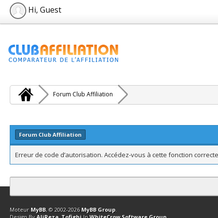
Hi, Guest
Forum Club Affiliation
Forum Club Affiliation
Erreur de code d’autorisation. Accédez-vous à cette fonction correcte
Contact
Club Affiliation
Retourner en haut
Version bas-débit (Archi
Moteur
MyBB
, © 2002-2026
MyBB Group
.
Design By
AliReza_Tofighi
In
WhiteCrow Software Group
.