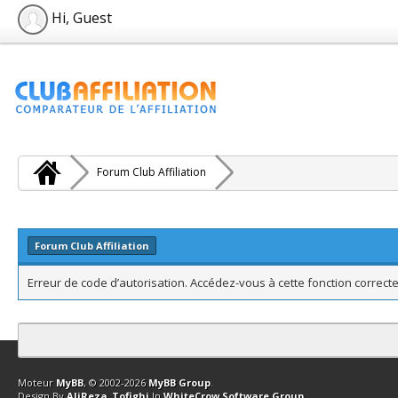
Hi, Guest
Forum Club Affiliation
Forum Club Affiliation
Erreur de code d’autorisation. Accédez-vous à cette fonction correcte
Contact
Club Affiliation
Retourner en haut
Version bas-débit (Archi
Moteur
MyBB
, © 2002-2026
MyBB Group
.
Design By
AliReza_Tofighi
In
WhiteCrow Software Group
.