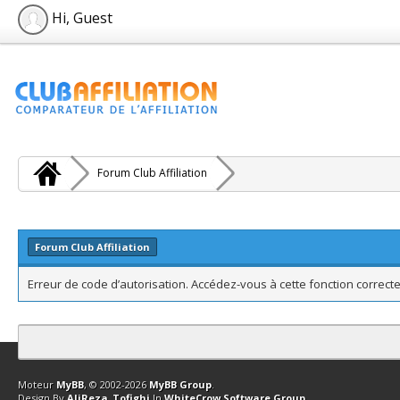
Hi, Guest
Forum Club Affiliation
Forum Club Affiliation
Erreur de code d’autorisation. Accédez-vous à cette fonction correcte
Contact
Club Affiliation
Retourner en haut
Version bas-débit (Archi
Moteur
MyBB
, © 2002-2026
MyBB Group
.
Design By
AliReza_Tofighi
In
WhiteCrow Software Group
.