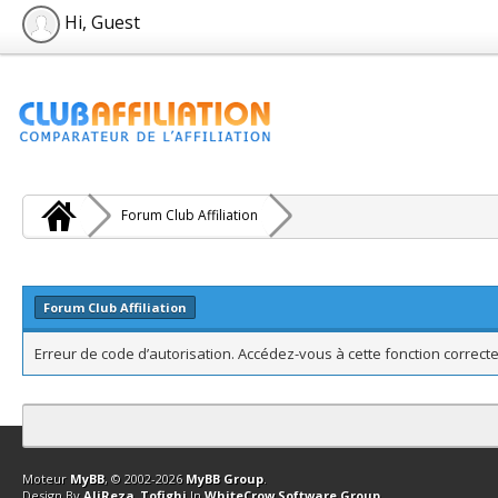
Hi, Guest
Forum Club Affiliation
Forum Club Affiliation
Erreur de code d’autorisation. Accédez-vous à cette fonction correcte
Contact
Club Affiliation
Retourner en haut
Version bas-débit (Archi
Moteur
MyBB
, © 2002-2026
MyBB Group
.
Design By
AliReza_Tofighi
In
WhiteCrow Software Group
.