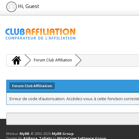
Hi, Guest
Forum Club Affiliation
Forum Club Affiliation
Erreur de code d’autorisation. Accédez-vous à cette fonction correcte
Contact
Club Affiliation
Retourner en haut
Version bas-débit (Archi
Moteur
MyBB
, © 2002-2026
MyBB Group
.
Design By
AliReza_Tofighi
In
WhiteCrow Software Group
.