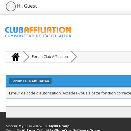
Hi, Guest
Forum Club Affiliation
Forum Club Affiliation
Erreur de code d’autorisation. Accédez-vous à cette fonction correcte
Contact
Club Affiliation
Retourner en haut
Version bas-débit (Archi
Moteur
MyBB
, © 2002-2026
MyBB Group
.
Design By
AliReza_Tofighi
In
WhiteCrow Software Group
.