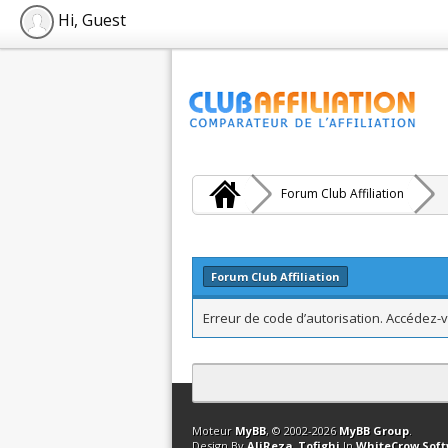
Hi, Guest
Forum Club Affiliation
Forum Club Affiliation
Erreur de code d’autorisation. Accédez-v
Contact
Club Affiliation
Retourner en 
Moteur
MyBB
, © 2002-2026
MyBB Group
.
Design By
AliReza_Tofighi
In
WhiteCrow Sof