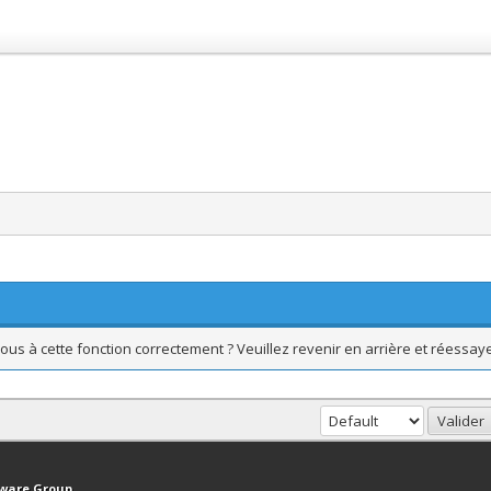
ous à cette fonction correctement ? Veuillez revenir en arrière et réessaye
haut
Version bas-débit (Archivé)
Syndication RSS
tware Group
.