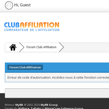
Hi, Guest
Forum Club Affiliation
Forum Club Affiliation
Erreur de code d’autorisation. Accédez-vous à cette fonction correcte
Contact
Club Affiliation
Retourner en haut
Version bas-débit (Archi
Moteur
MyBB
, © 2002-2026
MyBB Group
.
Design By
AliReza_Tofighi
In
WhiteCrow Software Group
.