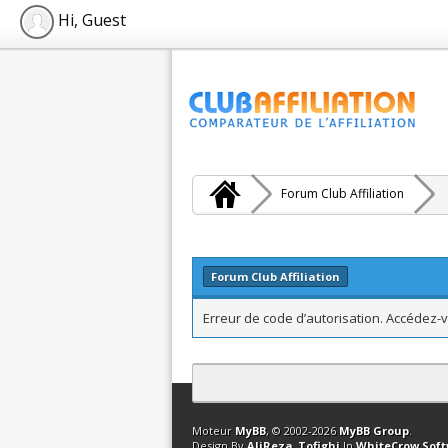
Hi, Guest
Forum Club Affiliation
Forum Club Affiliation
Erreur de code d’autorisation. Accédez-v
Contact
Club Affiliation
Retourner en 
Moteur
MyBB
, © 2002-2026
MyBB Group
.
Design By
AliReza_Tofighi
In
WhiteCrow Sof