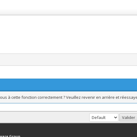
ous à cette fonction correctement ? Veuillez revenir en arrière et réessaye
haut
Version bas-débit (Archivé)
Syndication RSS
tware Group
.