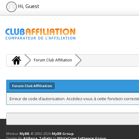
Hi, Guest
Forum Club Affiliation
Forum Club Affiliation
Erreur de code d’autorisation. Accédez-vous à cette fonction correcte
Contact
Club Affiliation
Retourner en haut
Version bas-débit (Archi
Moteur
MyBB
, © 2002-2026
MyBB Group
.
Design By
AliReza_Tofighi
In
WhiteCrow Software Group
.