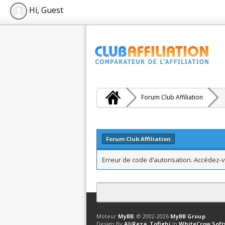
Hi, Guest
Forum Club Affiliation
Forum Club Affiliation
Erreur de code d’autorisation. Accédez-v
Contact
Club Affiliation
Retourner en 
Moteur
MyBB
, © 2002-2026
MyBB Group
.
Design By
AliReza_Tofighi
In
WhiteCrow Sof