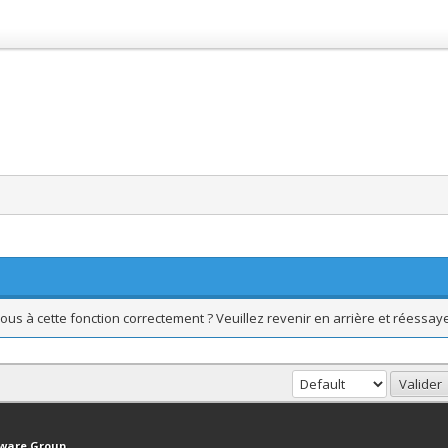
ous à cette fonction correctement ? Veuillez revenir en arrière et réessaye
haut
Version bas-débit (Archivé)
Syndication RSS
tware Group
.