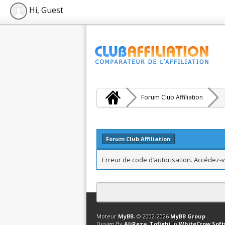
Hi, Guest
Forum Club Affiliation
Forum Club Affiliation
Erreur de code d’autorisation. Accédez-v
Contact
Club Affiliation
Retourner en 
Moteur
MyBB
, © 2002-2026
MyBB Group
.
Design By
AliReza_Tofighi
In
WhiteCrow Sof