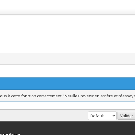
ous à cette fonction correctement ? Veuillez revenir en arrière et réessaye
haut
Version bas-débit (Archivé)
Syndication RSS
tware Group
.