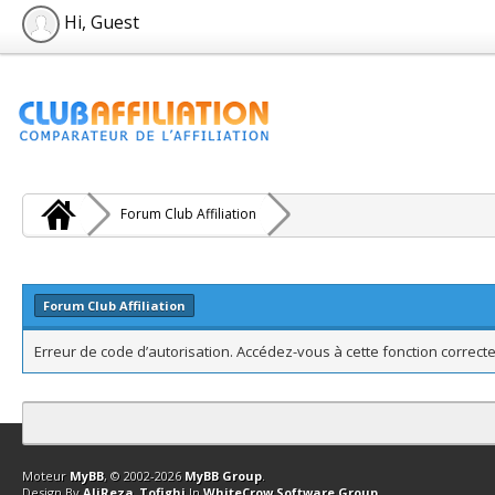
Hi, Guest
Forum Club Affiliation
Forum Club Affiliation
Erreur de code d’autorisation. Accédez-vous à cette fonction correcte
Contact
Club Affiliation
Retourner en haut
Version bas-débit (Archi
Moteur
MyBB
, © 2002-2026
MyBB Group
.
Design By
AliReza_Tofighi
In
WhiteCrow Software Group
.