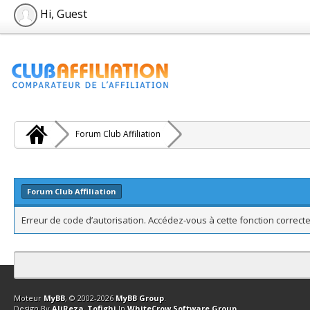
Hi, Guest
Forum Club Affiliation
Forum Club Affiliation
Erreur de code d’autorisation. Accédez-vous à cette fonction correcte
Contact
Club Affiliation
Retourner en haut
Version bas-débit (Archi
Moteur
MyBB
, © 2002-2026
MyBB Group
.
Design By
AliReza_Tofighi
In
WhiteCrow Software Group
.