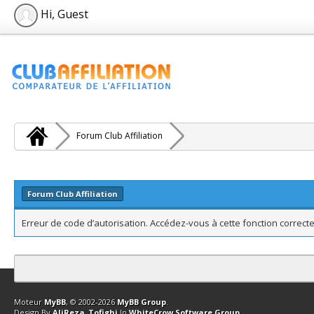
Hi, Guest
Forum Club Affiliation
Forum Club Affiliation
Erreur de code d’autorisation. Accédez-vous à cette fonction correcte
Contact
Club Affiliation
Retourner en haut
Version bas-débit (Archi
Moteur
MyBB
, © 2002-2026
MyBB Group
.
Design By
AliReza_Tofighi
In
WhiteCrow Software Group
.