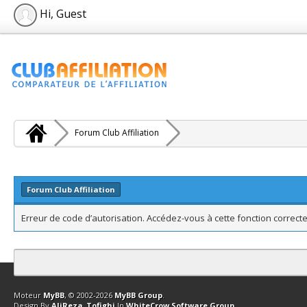
Hi, Guest
Forum Club Affiliation
Forum Club Affiliation
Erreur de code d’autorisation. Accédez-vous à cette fonction correcte
Contact
Club Affiliation
Retourner en haut
Version bas-débit (Archi
Moteur
MyBB
, © 2002-2026
MyBB Group
.
Design By
AliReza_Tofighi
In
WhiteCrow Software Group
.