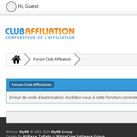
Hi, Guest
Forum Club Affiliation
Forum Club Affiliation
Erreur de code d’autorisation. Accédez-vous à cette fonction correcte
Contact
Club Affiliation
Retourner en haut
Version bas-débit (Archi
Moteur
MyBB
, © 2002-2026
MyBB Group
.
Design By
AliReza_Tofighi
In
WhiteCrow Software Group
.