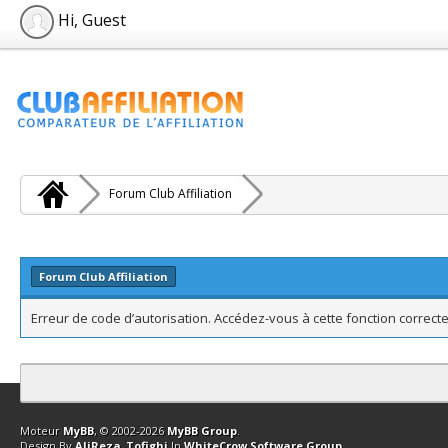
Hi, Guest
Forum Club Affiliation
Forum Club Affiliation
Erreur de code d’autorisation. Accédez-vous à cette fonction correcte
Contact
Club Affiliation
Retourner en haut
Version bas-débit (Archi
Moteur
MyBB
, © 2002-2026
MyBB Group
.
Design By
AliReza_Tofighi
In
WhiteCrow Software Group
.