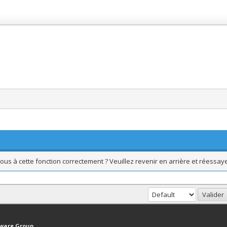
ous à cette fonction correctement ? Veuillez revenir en arrière et réessaye
haut
Version bas-débit (Archivé)
Syndication RSS
tware Group
.