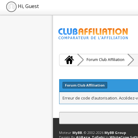
Hi, Guest
Forum Club Affiliation
Forum Club Affiliation
Erreur de code d’autorisation. Accédez-v
Contact
Club Affiliation
Retourner en 
Moteur
MyBB
, © 2002-2026
MyBB Group
.
Design By
AliReza_Tofighi
In
WhiteCrow Sof