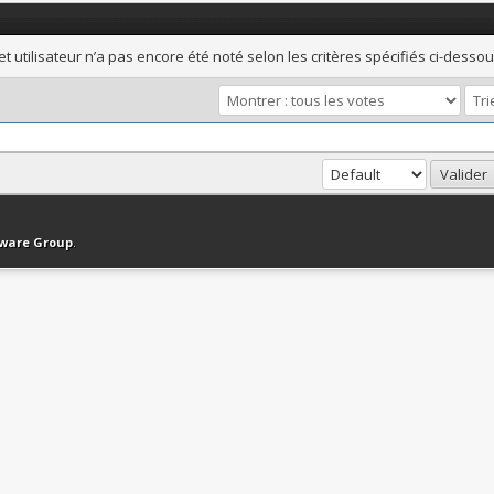
et utilisateur n’a pas encore été noté selon les critères spécifiés ci-dessou
haut
Version bas-débit (Archivé)
Syndication RSS
tware Group
.