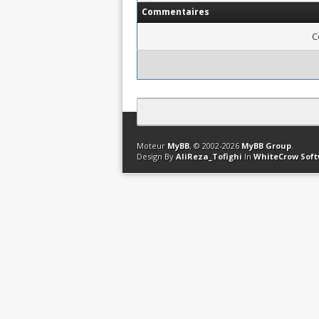
Commentaires
C
Contact
Club Affiliation
Retourner en 
Moteur
MyBB
, © 2002-2026
MyBB Group
.
Design By
AliReza_Tofighi
In
WhiteCrow Sof