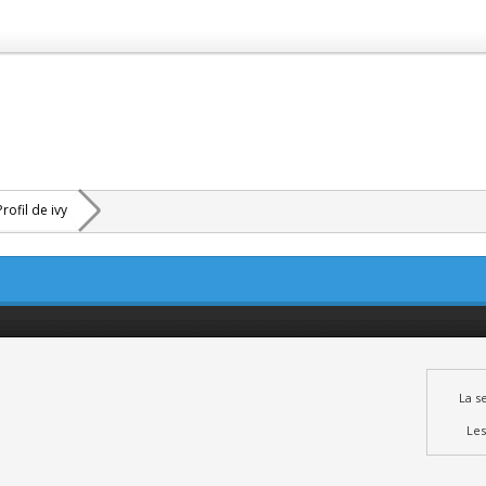
Profil de ivy
La s
Les