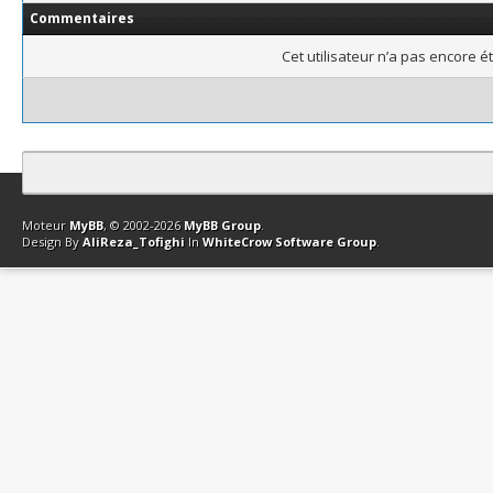
Commentaires
Cet utilisateur n’a pas encore é
Contact
Club Affiliation
Retourner en haut
Version bas-débit (Archi
Moteur
MyBB
, © 2002-2026
MyBB Group
.
Design By
AliReza_Tofighi
In
WhiteCrow Software Group
.