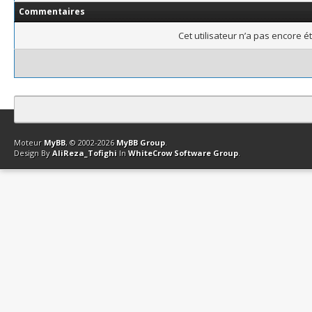
Commentaires
Cet utilisateur n’a pas encore é
Contact
Club Affiliation
Retourner en haut
Version bas-débit (Archi
Moteur
MyBB
, © 2002-2026
MyBB Group
.
Design By
AliReza_Tofighi
In
WhiteCrow Software Group
.