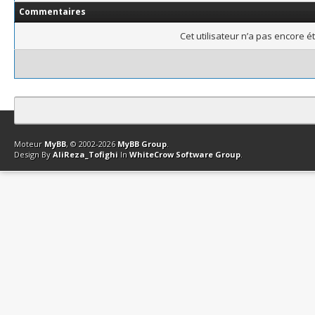
Commentaires
Cet utilisateur n’a pas encore é
Contact
Club Affiliation
Retourner en haut
Version bas-débit (Archi
Moteur
MyBB
, © 2002-2026
MyBB Group
.
Design By
AliReza_Tofighi
In
WhiteCrow Software Group
.