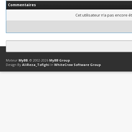
Commentaires
Cet utilisateur n’a pas encore é
Contact
Club Affiliation
Retourner en haut
Version bas-débit (Archi
Moteur
MyBB
, © 2002-2026
MyBB Group
.
Design By
AliReza_Tofighi
In
WhiteCrow Software Group
.